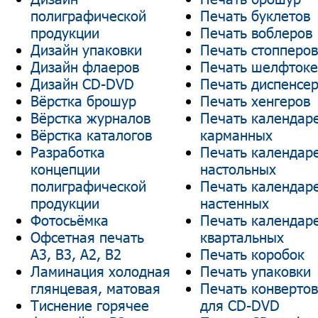
полиграфической
Печать буклетов
продукции
Печать воблеров
Дизайн упаковки
Печать стопперов
Дизайн флаеров
Печать шелфтоке
Дизайн CD-DVD
Печать диспенсе
Вёрстка брошур
Печать хенгеров
Вёрстка журналов
Печать календар
Вёрстка каталогов
карманных
Разработка
Печать календар
концепции
настольных
полиграфической
Печать календар
продукции
настенных
Фотосьёмка
Печать календар
Офсетная печать
квартальных
А3, В3, А2, В2
Печать коробок
Ламинация холодная
Печать упаковки
глянцевая, матовая
Печать конвертов
Тиснение горячее
для CD-DVD