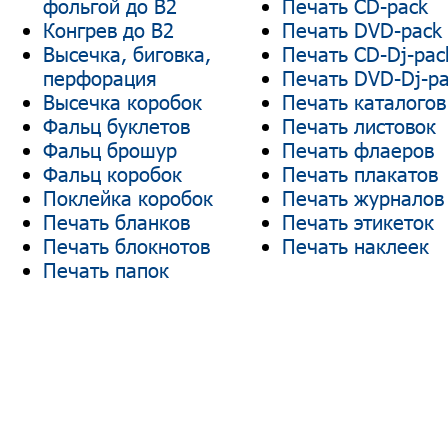
фольгой до В2
Печать CD-pack
Конгрев до В2
Печать DVD-pack
Высечка, биговка,
Печать CD-Dj-pac
перфорация
Печать DVD-Dj-p
Высечка коробок
Печать каталогов
Фальц буклетов
Печать листовок
Фальц брошур
Печать флаеров
Фальц коробок
Печать плакатов
Поклейка коробок
Печать журналов
Печать бланков
Печать этикеток
Печать блокнотов
Печать наклеек
Печать папок